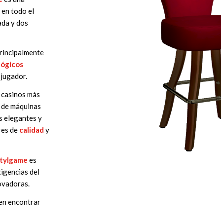
en todo el
ada y dos
rincipalmente
lógicos
 jugador.
s casinos más
s de máquinas
s elegantes y
res de
calidad
y
tylgame
es
xigencias del
ovadoras.
den encontrar